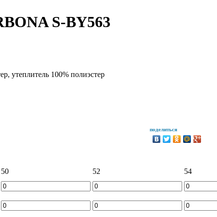
ORBONA S-BY563
ер, утеплитель 100% полиэстер
поделиться
50
52
54