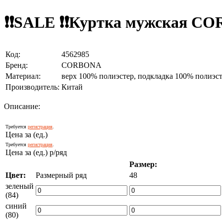
❗❗SALE ❗❗Куртка мужская C
Код:
4562985
Бренд:
CORBONA
Материал:
верх 100% полиэстер, подкладка 100% полиэст
Производитель:
Китай
Описание:
Требуется
регистрация
.
Цена за (ед.)
Требуется
регистрация
.
Цена за (ед.) р/ряд
Размер:
Цвет:
Размерный ряд
48
зеленый
(84)
синий
(80)