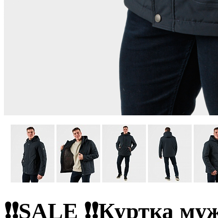
❗❗SALE ❗❗Куртка му