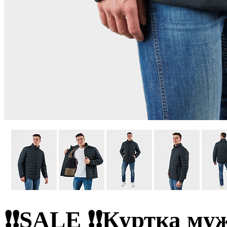
❗❗SALE ❗❗Куртка му