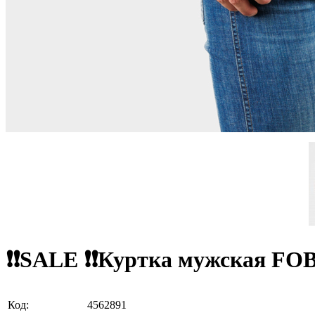
❗❗SALE ❗❗Куртка мужская FO
Код:
4562891