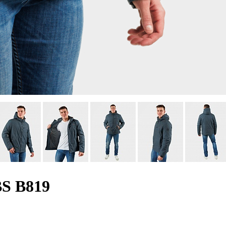
BS B819