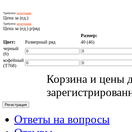
Требуется
регистрация
.
Цена за (ед.)
Требуется
регистрация
.
Цена за (ед.) р/ряд
Размер:
Цвет:
Размерный ряд
40 (46)
черный
(6)
кофейный
(T768)
Корзина и цены 
зарегистрирован
Ответы на вопросы