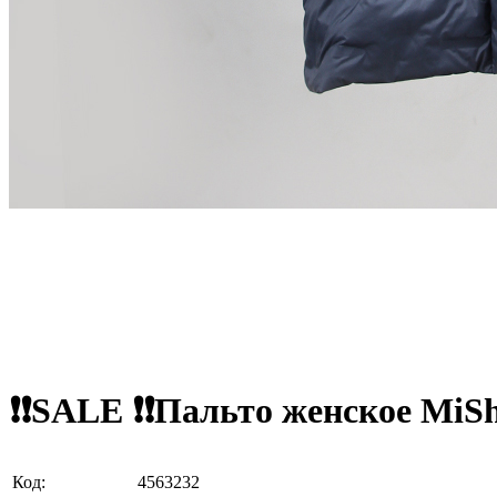
❗❗SALE ❗❗Пальто женское MiSh
Код:
4563232