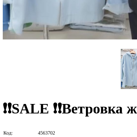
❗❗SALE ❗❗Ветровка ж
Код:
4563702