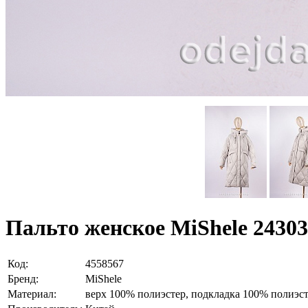
Пальто женское MiShele 24303
Код:
4558567
Бренд:
MiShele
Материал:
верх 100% полиэстер, подкладка 100% полиэст