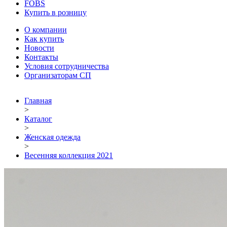
FOBS
Купить в розницу
О компании
Как купить
Новости
Контакты
Условия сотрудничества
Организаторам СП
Главная
>
Каталог
>
Женская одежда
>
Весенняя коллекция 2021