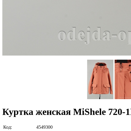
Куртка женская MiShele 720-
Код:
4549300