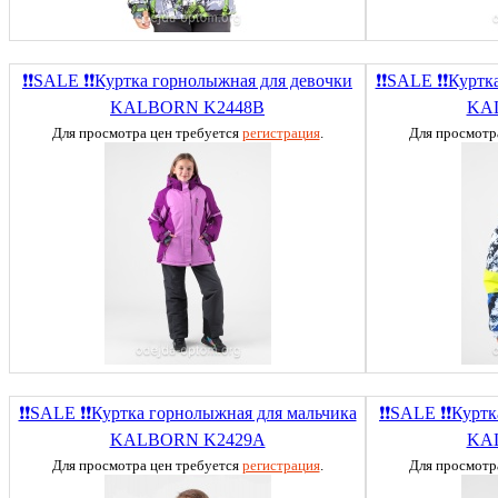
❗❗SALE ❗❗Куртка горнолыжная для девочки
❗❗SALE ❗❗Куртк
KALBORN K2448B
KA
Для просмотра цен требуется
регистрация
.
Для просмотр
❗❗SALE ❗❗Куртка горнолыжная для мальчика
❗❗SALE ❗❗Куртк
KALBORN K2429А
KA
Для просмотра цен требуется
регистрация
.
Для просмотр