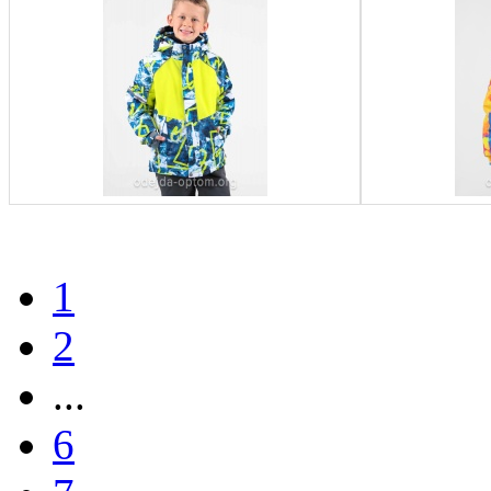
1
2
...
6