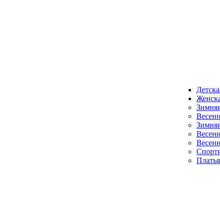
Детска
Женска
Зимняя
Весенн
Зимняя
Весенн
Весенн
Спорт
Платья