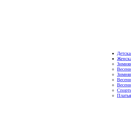
Детска
Женска
Зимняя
Весенн
Зимняя
Весенн
Весенн
Спорт
Платья