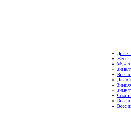
Детска
Женска
Мужск
Зимняя
Весенн
Джемпе
Зимняя
Зимняя
Спорт
Весенн
Весенн