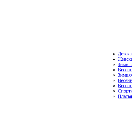
Детска
Женска
Зимняя
Весенн
Зимняя
Весенн
Весенн
Спорт
Платья