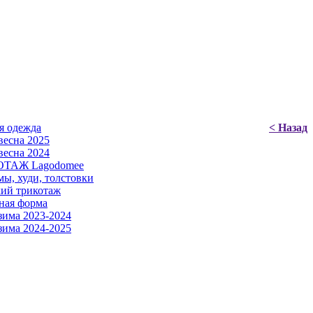
я одежда
< Назад
есна 2025
есна 2024
ТАЖ Lagodomee
ы, худи, толстовки
ий трикотаж
ная форма
има 2023-2024
има 2024-2025