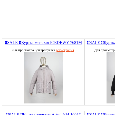
❗❗SALE ❗❗Куртка женская ICEDEWY 7681M
❗❗SALE ❗❗Курт
Для просмотра цен требуется
регистрация
.
Для просмотр
❗❗SALE ❗❗Куртка женская Astrid AM-10957
❗❗SALE ❗❗Куртк