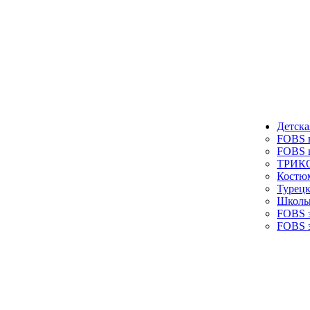
Детска
FOBS в
FOBS в
ТРИКО
Костюм
Турецк
Школь
FOBS з
FOBS з