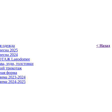
я одежда
< Назад
есна 2025
есна 2024
ТАЖ Lagodomee
ы, худи, толстовки
ий трикотаж
ная форма
има 2023-2024
има 2024-2025