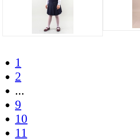
1
2
...
9
10
11